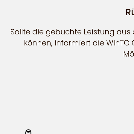
R
Sollte die gebuchte Leistung aus
können, informiert die WInT
Mö