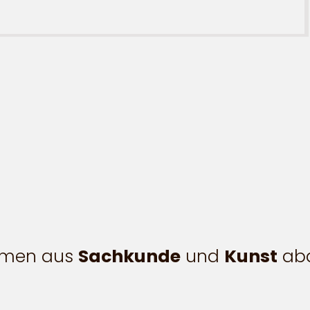
hemen aus
Sachkunde
und
Kunst
abd